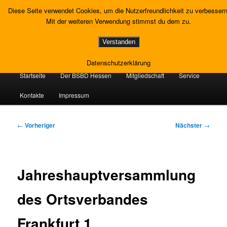
Zum
Gewerkschaft Strafvollzug
Diese Seite verwendet Cookies, um die Nutzerfreundlichkeit zu verbessern
primären
Such
Mit der weiteren Verwendung stimmst du dem zu.
Inhalt
springen
Landesverband Hessen
Verstanden
Datenschutzerklärung
Hauptmenü
Startseite
Der BSBD Hessen
Mitgliedschaft
Service
Kontakte
Impressum
Beitragsnavigation
←
Vorheriger
Nächster
→
Jahreshauptversammlung
des Ortsverbandes
Frankfurt 1