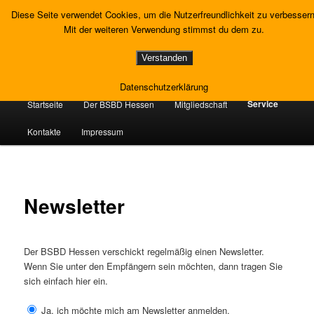
Zum
Gewerkschaft Strafvollzug
Diese Seite verwendet Cookies, um die Nutzerfreundlichkeit zu verbessern
primären
Such
Mit der weiteren Verwendung stimmst du dem zu.
Inhalt
springen
Landesverband Hessen
Verstanden
Datenschutzerklärung
Hauptmenü
Service
Startseite
Der BSBD Hessen
Mitgliedschaft
Kontakte
Impressum
Newsletter
Der BSBD Hessen verschickt regelmäßig einen Newsletter.
Wenn Sie unter den Empfängern sein möchten, dann tragen Sie
sich einfach hier ein.
Ja, ich möchte mich am Newsletter anmelden.