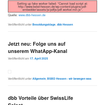
Setting up fake worker failed: "Cannot load script at:
http://www.bsbd-hessen.de/wp-content/plugins/pdf-
embedder/assets/js/pdfjs/pdf.worker.min.js".
Quelle:
www.dbb-hessen.de
Veröffentlicht unter
Besoldungsklage
,
dbb Hessen
Jetzt neu: Folge uns auf
unserem WhatApp-Kanal
Veröffentlicht am
17. April 2025
Veröffentlicht unter
Allgemein
,
BSBD Hessen - wir bewegen was
dbb Vorteile über SwissLife
Select