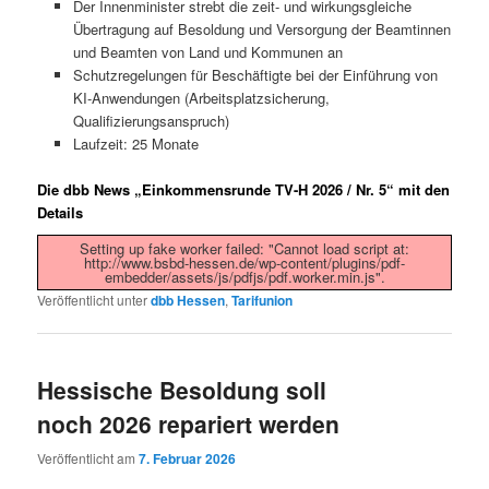
Der Innenminister strebt die zeit- und wirkungsgleiche
Übertragung auf Besoldung und Versorgung der Beamtinnen
und Beamten von Land und Kommunen an
Schutzregelungen für Beschäftigte bei der Einführung von
KI-Anwendungen (Arbeitsplatzsicherung,
Qualifizierungsanspruch)
Laufzeit: 25 Monate
Die dbb News „Einkommensrunde TV-H 2026 / Nr. 5“ mit den
Details
Setting up fake worker failed: "Cannot load script at:
http://www.bsbd-hessen.de/wp-content/plugins/pdf-
embedder/assets/js/pdfjs/pdf.worker.min.js".
Veröffentlicht unter
dbb Hessen
,
Tarifunion
Hessische Besoldung soll
noch 2026 repariert werden
Veröffentlicht am
7. Februar 2026