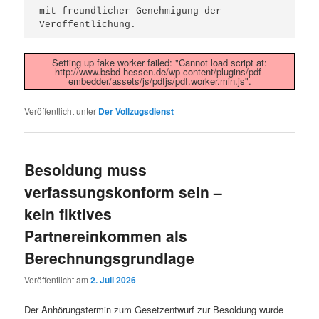
mit freundlicher Genehmigung der 
Veröffentlichung.
Setting up fake worker failed: "Cannot load script at:
http://www.bsbd-hessen.de/wp-content/plugins/pdf-
embedder/assets/js/pdfjs/pdf.worker.min.js".
Veröffentlicht unter
Der Vollzugsdienst
Besoldung muss
verfassungskonform sein –
kein fiktives
Partnereinkommen als
Berechnungsgrundlage
Veröffentlicht am
2. Juli 2026
Der Anhörungstermin zum Gesetzentwurf zur Besoldung wurde