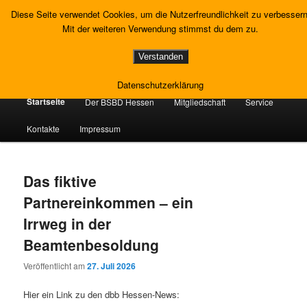
Zum
Zum
Gewerkschaft Strafvollzug
Diese Seite verwendet Cookies, um die Nutzerfreundlichkeit zu verbessern
primären
sekundären
Such
Mit der weiteren Verwendung stimmst du dem zu.
Inhalt
Inhalt
springen
springen
Landesverband Hessen
Verstanden
Datenschutzerklärung
Hauptmenü
Startseite
Der BSBD Hessen
Mitgliedschaft
Service
Kontakte
Impressum
Das fiktive
Partnereinkommen – ein
Irrweg in der
Beamtenbesoldung
Veröffentlicht am
27. Juli 2026
Hier ein Link zu den dbb Hessen-News: