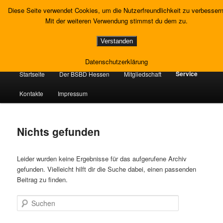
Zum
Zum
Gewerkschaft Strafvollzug
Diese Seite verwendet Cookies, um die Nutzerfreundlichkeit zu verbessern
primären
sekundären
Such
Mit der weiteren Verwendung stimmst du dem zu.
Inhalt
Inhalt
springen
springen
Landesverband Hessen
Verstanden
Datenschutzerklärung
Hauptmenü
Service
Startseite
Der BSBD Hessen
Mitgliedschaft
Kontakte
Impressum
Nichts gefunden
Leider wurden keine Ergebnisse für das aufgerufene Archiv
gefunden. Vielleicht hilft dir die Suche dabei, einen passenden
Beitrag zu finden.
Suchen