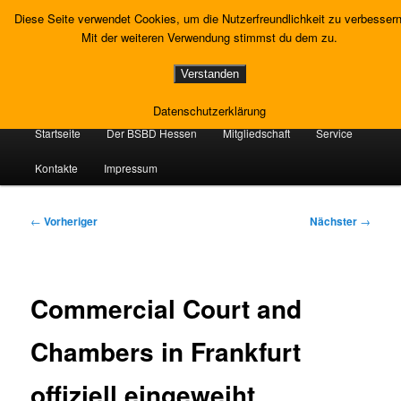
Zum
Gewerkschaft Strafvollzug
Diese Seite verwendet Cookies, um die Nutzerfreundlichkeit zu verbessern
primären
Such
Mit der weiteren Verwendung stimmst du dem zu.
Inhalt
springen
Landesverband Hessen
Verstanden
Datenschutzerklärung
Hauptmenü
Startseite
Der BSBD Hessen
Mitgliedschaft
Service
Kontakte
Impressum
Beitragsnavigation
←
Vorheriger
Nächster
→
Commercial Court and
Chambers in Frankfurt
offiziell eingeweiht