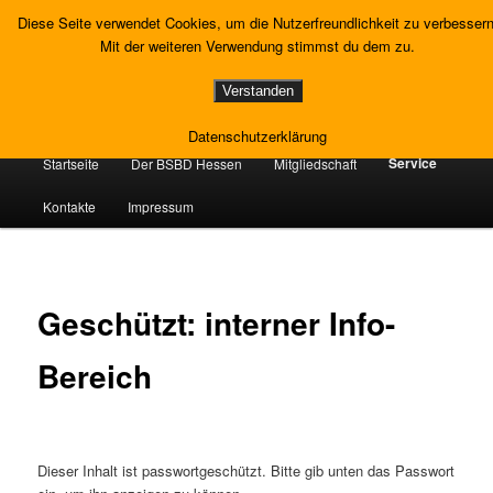
Zum
Gewerkschaft Strafvollzug
Diese Seite verwendet Cookies, um die Nutzerfreundlichkeit zu verbessern
primären
Such
Mit der weiteren Verwendung stimmst du dem zu.
Inhalt
springen
Landesverband Hessen
Verstanden
Datenschutzerklärung
Hauptmenü
Service
Startseite
Der BSBD Hessen
Mitgliedschaft
Kontakte
Impressum
Geschützt: interner Info-
Bereich
Dieser Inhalt ist passwortgeschützt. Bitte gib unten das Passwort