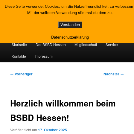
Zum
Gewerkschaft Strafvollzug
Diese Seite verwendet Cookies, um die Nutzerfreundlichkeit zu verbessern
primären
Such
Mit der weiteren Verwendung stimmst du dem zu.
Inhalt
springen
Landesverband Hessen
Verstanden
Datenschutzerklärung
Hauptmenü
Startseite
Der BSBD Hessen
Mitgliedschaft
Service
Kontakte
Impressum
Beitragsnavigation
←
Vorheriger
Nächster
→
Herzlich willkommen beim
BSBD Hessen!
Veröffentlicht am
17. Oktober 2025