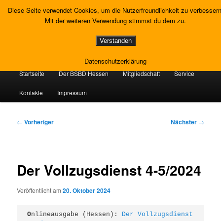
Zum
Gewerkschaft Strafvollzug
Diese Seite verwendet Cookies, um die Nutzerfreundlichkeit zu verbessern
primären
Such
Mit der weiteren Verwendung stimmst du dem zu.
Inhalt
springen
Landesverband Hessen
Verstanden
Datenschutzerklärung
Hauptmenü
Startseite
Der BSBD Hessen
Mitgliedschaft
Service
Kontakte
Impressum
Beitragsnavigation
←
Vorheriger
Nächster
→
Der Vollzugsdienst 4-5/2024
Veröffentlicht am
20. Oktober 2024
O
nlineausgabe (Hessen): 
Der Vollzugsdienst 