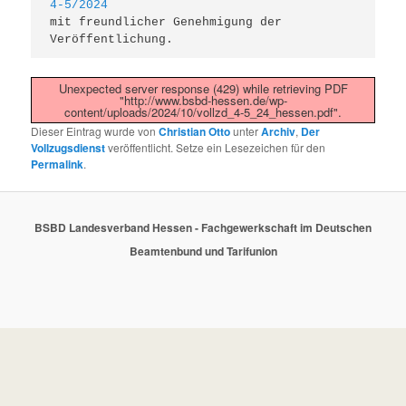
4-5/2024
mit freundlicher Genehmigung der 
Veröffentlichung.
Unexpected server response (429) while retrieving PDF
"http://www.bsbd-hessen.de/wp-
content/uploads/2024/10/vollzd_4-5_24_hessen.pdf".
Dieser Eintrag wurde von
Christian Otto
unter
Archiv
,
Der
Vollzugsdienst
veröffentlicht. Setze ein Lesezeichen für den
Permalink
.
BSBD Landesverband Hessen - Fachgewerkschaft im Deutschen
Beamtenbund und Tarifunion