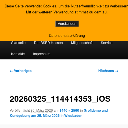
Zum
Gewerkschaft Strafvollzug
Diese Seite verwendet Cookies, um die Nutzerfreundlichkeit zu verbessern
primären
Such
Mit der weiteren Verwendung stimmst du dem zu.
Inhalt
springen
Landesverband Hessen
Verstanden
Datenschutzerklärung
Hauptmenü
Startseite
Der BSBD Hessen
Mitgliedschaft
Service
Kontakte
Impressum
Bilder-
← Vorheriges
Nächstes →
Navigation
20260325_114414353_iOS
Veröffentlicht
30. März 2026
am
1440 × 2560
in
Großdemo und
Kundgebung am 25. März 2026 in Wiesbaden