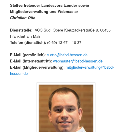
Stellvertretender Landesvorsitzender sowie
Mitgliederverwaltung und Webmaster
Christian Otto
Dienststelle:
VCC Süd, Obere Kreuzäckerstraße 8, 60435
Frankfurt am Main
Telefon (dienstlich
)
:
(0 69) 13 67 – 10 37
E-Mail (persönlich)
:
c.otto@bsbd-hessen.de
E-Mail (Internetauftritt)
:
webmaster@bsbd-hessen.de
E-Mail (Mitgliederverwaltung)
:
mitgliederverwaltung@bsbd-
hessen.de