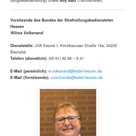
(
Mitgliederbetreuung
) sowie
Roy Bätz
(
Tarifvertreter
).
Vorsitzende des Bundes der Strafvollzugsbediensteten
Hessen
Wilma Volkenand
Dienststelle:
JVA Kassel I, Kirchbaunaer Straße 15a, 34225
Baunatal
Telefon (dienstlich
)
:
(05 61) 92 86 – 9 21
E-Mail (persönlich):
w.volkenand@bsbd-hessen.de
E-Mail (Vorsitzende):
vorsitzende@bsbd-hessen.de