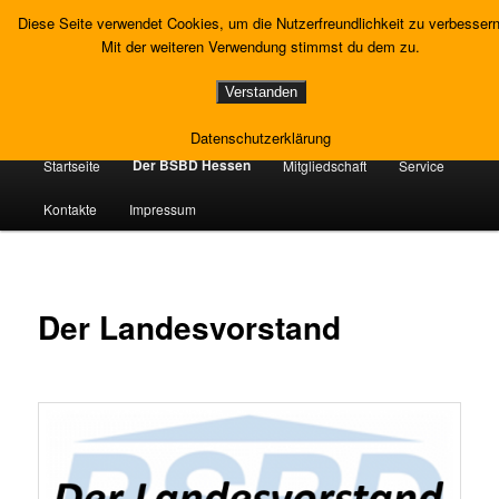
Zum
Gewerkschaft Strafvollzug
Diese Seite verwendet Cookies, um die Nutzerfreundlichkeit zu verbessern
primären
Such
Mit der weiteren Verwendung stimmst du dem zu.
Inhalt
springen
Landesverband Hessen
Verstanden
Datenschutzerklärung
Hauptmenü
Der BSBD Hessen
Startseite
Mitgliedschaft
Service
Kontakte
Impressum
Der Landesvorstand