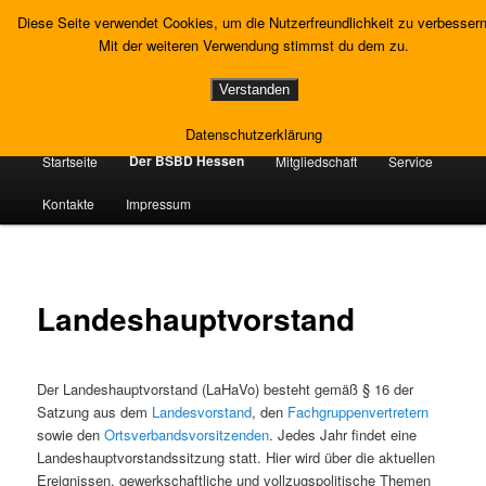
Zum
Gewerkschaft Strafvollzug
Diese Seite verwendet Cookies, um die Nutzerfreundlichkeit zu verbessern
primären
Such
Mit der weiteren Verwendung stimmst du dem zu.
Inhalt
springen
Landesverband Hessen
Verstanden
Datenschutzerklärung
Hauptmenü
Der BSBD Hessen
Startseite
Mitgliedschaft
Service
Kontakte
Impressum
Landeshauptvorstand
Der Landeshauptvorstand (LaHaVo) besteht gemäß § 16 der
Satzung aus dem
Landesvorstand
, den
Fachgruppenvertretern
sowie den
Ortsverbandsvorsitzenden
. Jedes Jahr findet eine
Landeshauptvorstandssitzung statt. Hier wird über die aktuellen
Ereignissen, gewerkschaftliche und vollzugspolitische Themen