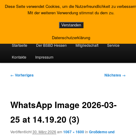
Zum
Gewerkschaft Strafvollzug
Diese Seite verwendet Cookies, um die Nutzerfreundlichkeit zu verbessern
primären
Such
Mit der weiteren Verwendung stimmst du dem zu.
Inhalt
springen
Landesverband Hessen
Verstanden
Datenschutzerklärung
Hauptmenü
Startseite
Der BSBD Hessen
Mitgliedschaft
Service
Kontakte
Impressum
Bilder-
← Vorheriges
Nächstes →
Navigation
WhatsApp Image 2026-03-
25 at 14.19.20 (3)
Veröffentlicht
30. März 2026
am
1067 × 1600
in
Großdemo und