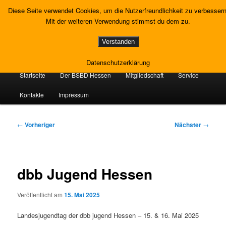
Zum
Gewerkschaft Strafvollzug
Diese Seite verwendet Cookies, um die Nutzerfreundlichkeit zu verbessern
primären
Such
Mit der weiteren Verwendung stimmst du dem zu.
Inhalt
springen
Landesverband Hessen
Verstanden
Datenschutzerklärung
Hauptmenü
Startseite
Der BSBD Hessen
Mitgliedschaft
Service
Kontakte
Impressum
Beitragsnavigation
←
Vorheriger
Nächster
→
dbb Jugend Hessen
Veröffentlicht am
15. Mai 2025
Landesjugendtag der dbb jugend Hessen – 15. & 16. Mai 2025