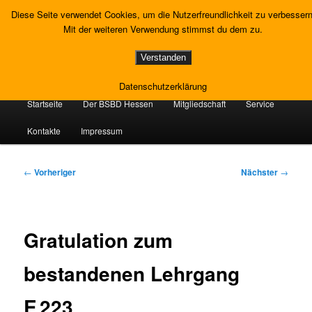
Zum
Gewerkschaft Strafvollzug
Diese Seite verwendet Cookies, um die Nutzerfreundlichkeit zu verbessern
primären
Such
Mit der weiteren Verwendung stimmst du dem zu.
Inhalt
springen
Landesverband Hessen
Verstanden
Datenschutzerklärung
Hauptmenü
Startseite
Der BSBD Hessen
Mitgliedschaft
Service
Kontakte
Impressum
Beitragsnavigation
←
Vorheriger
Nächster
→
Gratulation zum
bestandenen Lehrgang
E 223