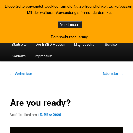
Zum
Gewerkschaft Strafvollzug
Diese Seite verwendet Cookies, um die Nutzerfreundlichkeit zu verbessern
primären
Such
Mit der weiteren Verwendung stimmst du dem zu.
Inhalt
springen
Landesverband Hessen
Verstanden
Datenschutzerklärung
Hauptmenü
Startseite
Der BSBD Hessen
Mitgliedschaft
Service
Kontakte
Impressum
Beitragsnavigation
←
Vorheriger
Nächster
→
Are you ready?
Veröffentlicht am
15. März 2026