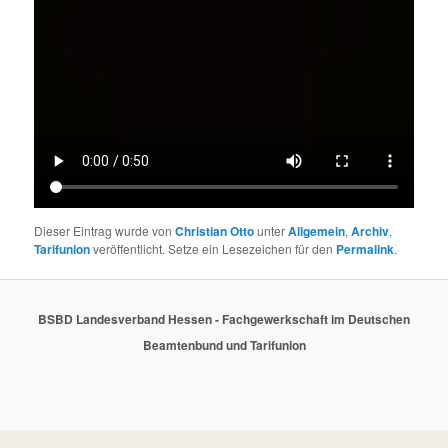
Dieser Eintrag wurde von
Christian Otto
unter
Allgemein
,
Archiv
,
Tarifunion
veröffentlicht. Setze ein Lesezeichen für den
Permalink
.
BSBD Landesverband Hessen - Fachgewerkschaft im Deutschen
Beamtenbund und Tarifunion