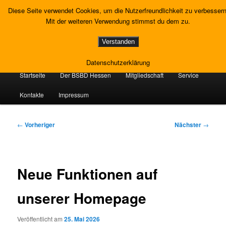
Zum
Gewerkschaft Strafvollzug
Diese Seite verwendet Cookies, um die Nutzerfreundlichkeit zu verbessern
primären
Such
Mit der weiteren Verwendung stimmst du dem zu.
Inhalt
springen
Landesverband Hessen
Verstanden
Datenschutzerklärung
Hauptmenü
Startseite
Der BSBD Hessen
Mitgliedschaft
Service
Kontakte
Impressum
Beitragsnavigation
←
Vorheriger
Nächster
→
Neue Funktionen auf
unserer Homepage
Veröffentlicht am
25. Mai 2026