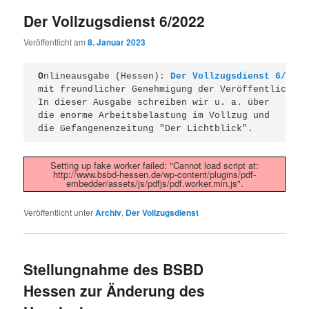
Der Vollzugsdienst 6/2022
Veröffentlicht am
8. Januar 2023
O
nlineausgabe (Hessen): 
Der Vollzugsdienst 6/2022
mit freundlicher Genehmigung der Veröffentlichung
In dieser Ausgabe schreiben wir u. a. über
die enorme Arbeitsbelastung im Vollzug und
die Gefangenenzeitung "Der Lichtblick".
Setting up fake worker failed: "Cannot load script at:
http://www.bsbd-hessen.de/wp-content/plugins/pdf-
embedder/assets/js/pdfjs/pdf.worker.min.js".
Veröffentlicht unter
Archiv
,
Der Vollzugsdienst
Stellungnahme des BSBD
Hessen zur Änderung des