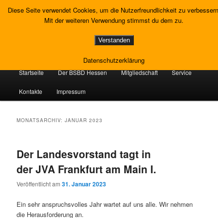
Zum
Zum
Gewerkschaft Strafvollzug
Diese Seite verwendet Cookies, um die Nutzerfreundlichkeit zu verbessern
primären
sekundären
Such
Mit der weiteren Verwendung stimmst du dem zu.
Inhalt
Inhalt
springen
springen
Landesverband Hessen
Verstanden
Datenschutzerklärung
Hauptmenü
Startseite
Der BSBD Hessen
Mitgliedschaft
Service
Kontakte
Impressum
MONATSARCHIV:
JANUAR 2023
Der Landesvorstand tagt in
der JVA Frankfurt am Main I.
Veröffentlicht am
31. Januar 2023
Ein sehr anspruchsvolles Jahr wartet auf uns alle. Wir nehmen
die Herausforderung an.