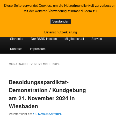
Zum
Zum
Gewerkschaft Strafvollzug
Diese Seite verwendet Cookies, um die Nutzerfreundlichkeit zu verbessern
primären
sekundären
Such
Mit der weiteren Verwendung stimmst du dem zu.
Inhalt
Inhalt
springen
springen
Landesverband Hessen
Verstanden
Datenschutzerklärung
Hauptmenü
Startseite
Der BSBD Hessen
Mitgliedschaft
Service
Kontakte
Impressum
MONATSARCHIV:
NOVEMBER 2024
Besoldungsspardiktat-
Demonstration / Kundgebung
am 21. November 2024 in
Wiesbaden
Veröffentlicht am
18. November 2024