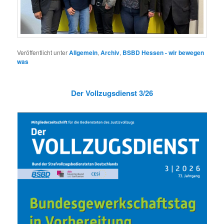
Veröffentlicht unter
Allgemein
,
Archiv
,
BSBD Hessen - wir bewegen
was
Der Vollzugsdienst 3/26