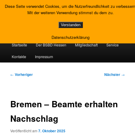
Zum
Gewerkschaft Strafvollzug
Diese Seite verwendet Cookies, um die Nutzerfreundlichkeit zu verbessern
primären
Such
Mit der weiteren Verwendung stimmst du dem zu.
Inhalt
springen
Landesverband Hessen
Verstanden
Datenschutzerklärung
Hauptmenü
Startseite
Der BSBD Hessen
Mitgliedschaft
Service
Kontakte
Impressum
Beitragsnavigation
←
Vorheriger
Nächster
→
Bremen – Beamte erhalten
Nachschlag
Veröffentlicht am
7. Oktober 2025