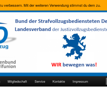
 zu verbessern. Mit der weiteren Verwendung stimmst du dem zu.
nd Hessen
n
Mitgliedschaft
Service
Kontakte
Impressum