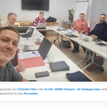
rag wurde von
Christian Otto
unter
Archiv
,
BSBD Hessen - wir bewegen was
veröf
esezeichen für den
Permalink
.