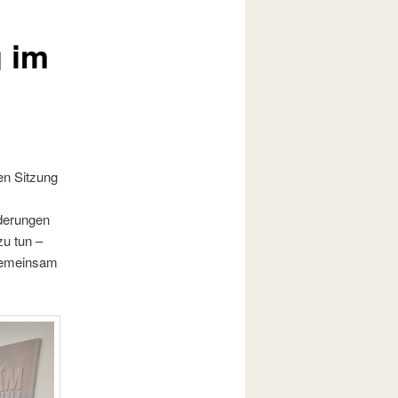
 im
en Sitzung
derungen
zu tun –
 gemeinsam