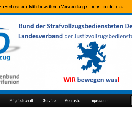
 zu verbessern. Mit der weiteren Verwendung stimmst du dem zu.
nd Hessen
n
Mitgliedschaft
Service
Kontakte
Impressum