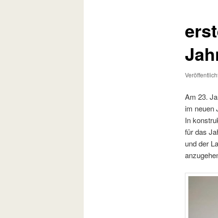
ers
Jah
Veröffentlic
Am 23. Ja
im neuen 
In konstr
für das Ja
und der L
anzugehe