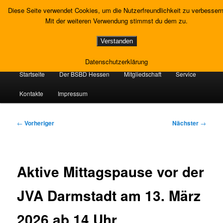
Zum
Gewerkschaft Strafvollzug
Diese Seite verwendet Cookies, um die Nutzerfreundlichkeit zu verbessern
primären
Such
Mit der weiteren Verwendung stimmst du dem zu.
Inhalt
springen
Landesverband Hessen
Verstanden
Datenschutzerklärung
Hauptmenü
Startseite
Der BSBD Hessen
Mitgliedschaft
Service
Kontakte
Impressum
Beitragsnavigation
←
Vorheriger
Nächster
→
Aktive Mittagspause vor der
JVA Darmstadt am 13. März
2026 ab 14 Uhr