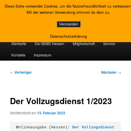
Zum
Gewerkschaft Strafvollzug
Diese Seite verwendet Cookies, um die Nutzerfreundlichkeit zu verbessern
primären
Such
Mit der weiteren Verwendung stimmst du dem zu.
Inhalt
springen
Landesverband Hessen
Verstanden
Datenschutzerklärung
Hauptmenü
Startseite
Der BSBD Hessen
Mitgliedschaft
Service
Kontakte
Impressum
Beitragsnavigation
←
Vorheriger
Nächster
→
Der Vollzugsdienst 1/2023
Veröffentlicht am
13. Februar 2023
O
nlineausgabe (Hessen): 
Der Vollzugsdienst 