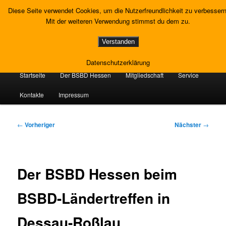
Zum
Gewerkschaft Strafvollzug
Diese Seite verwendet Cookies, um die Nutzerfreundlichkeit zu verbessern
primären
Such
Mit der weiteren Verwendung stimmst du dem zu.
Inhalt
springen
Landesverband Hessen
Verstanden
Datenschutzerklärung
Hauptmenü
Startseite
Der BSBD Hessen
Mitgliedschaft
Service
Kontakte
Impressum
Beitragsnavigation
←
Vorheriger
Nächster
→
Der BSBD Hessen beim
BSBD-Ländertreffen in
Dessau-Roßlau