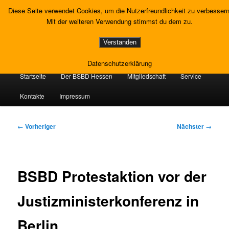
Zum
Gewerkschaft Strafvollzug
Diese Seite verwendet Cookies, um die Nutzerfreundlichkeit zu verbessern
primären
Such
Mit der weiteren Verwendung stimmst du dem zu.
Inhalt
springen
Landesverband Hessen
Verstanden
Datenschutzerklärung
Hauptmenü
Startseite
Der BSBD Hessen
Mitgliedschaft
Service
Kontakte
Impressum
Beitragsnavigation
←
Vorheriger
Nächster
→
BSBD Protestaktion vor der
Justizministerkonferenz in
Berlin